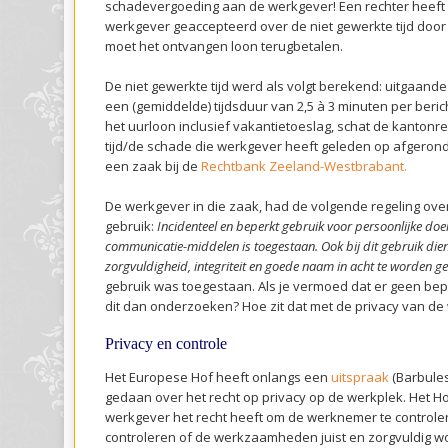
schadevergoeding aan de werkgever! Een rechter heeft
werkgever geaccepteerd over de niet gewerkte tijd do
moet het ontvangen loon terugbetalen.
De niet gewerkte tijd werd als volgt berekend: uitgaand
een (gemiddelde) tijdsduur van 2,5 à 3 minuten per beri
het uurloon inclusief vakantietoeslag, schat de kantonr
tijd/de schade die werkgever heeft geleden op afgerond €
een zaak bij de
Rechtbank Zeeland-Westbrabant.
De werkgever in die zaak, had de volgende regeling over
gebruik:
Incidenteel en beperkt gebruik voor persoonlijke doe
communicatie-middelen is toegestaan. Ook bij dit gebruik die
zorgvuldigheid, integriteit en goede naam in acht te worden 
gebruik was toegestaan. Als je vermoed dat er geen bepe
dit dan onderzoeken? Hoe zit dat met de privacy van d
Privacy en controle
Het Europese Hof heeft onlangs een
uitspraak
(Barbule
gedaan over het recht op privacy op de werkplek. Het H
werkgever het recht heeft om de werknemer te controler
controleren of de werkzaamheden juist en zorgvuldig w