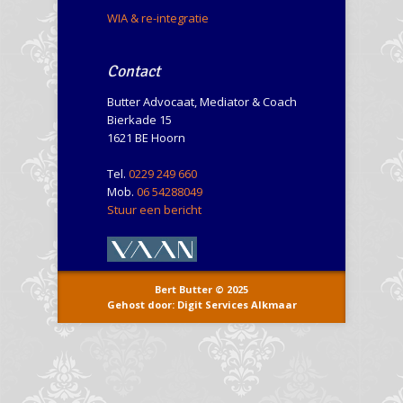
WIA & re-integratie
Contact
Butter Advocaat, Mediator & Coach
Bierkade 15
1621 BE Hoorn
Tel.
0229 249 660
Mob.
06 54288049
Stuur een bericht
Bert Butter © 2025
Gehost door: Digit Services Alkmaar