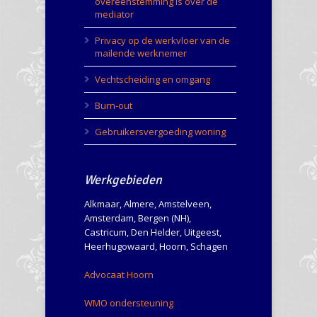
overeenstemming is over de
mediator
Privacy op de werkvloer van de
mailende werknemer
Vechtscheiding en omgang
Burn-out
Gebruikersvergoeding woning
Werkgebieden
Alkmaar, Almere, Amstelveen,
Amsterdam, Bergen (NH),
Castricum, Den Helder, Uitgeest,
Heerhugowaard, Hoorn, Schagen
Advocaat Hoorn
WMO ondersteuning