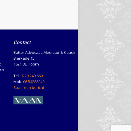
Contact
Butter Advocaat, Mediator & Coach
Bierkade 15
,
1621 BE Hoorn
en
Tel.
0229 249 660
Mob.
06 54288049
Stuur een bericht