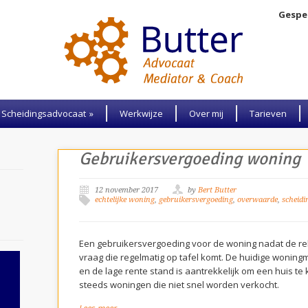
Gespec
Scheidingsadvocaat
»
Werkwijze
Over mij
Tarieven
Gebruikersvergoeding woning
12 november 2017
by
Bert Butter
echtelijke woning
,
gebruikersvergoeding
,
overwaarde
,
scheidi
Een gebruikersvergoeding voor de woning nadat de rela
vraag die regelmatig op tafel komt. De huidige woning
en de lage rente stand is aantrekkelijk om een huis te 
steeds woningen die niet snel worden verkocht.