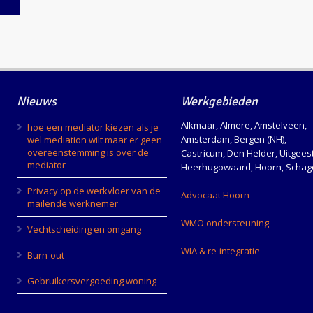
Nieuws
Werkgebieden
Alkmaar, Almere, Amstelveen,
hoe een mediator kiezen als je
Amsterdam, Bergen (NH),
wel mediation wilt maar er geen
overeenstemming is over de
Castricum, Den Helder, Uitgeest
mediator
Heerhugowaard, Hoorn, Schag
Privacy op de werkvloer van de
Advocaat Hoorn
mailende werknemer
e
WMO ondersteuning
Vechtscheiding en omgang
WIA & re-integratie
Burn-out
Gebruikersvergoeding woning