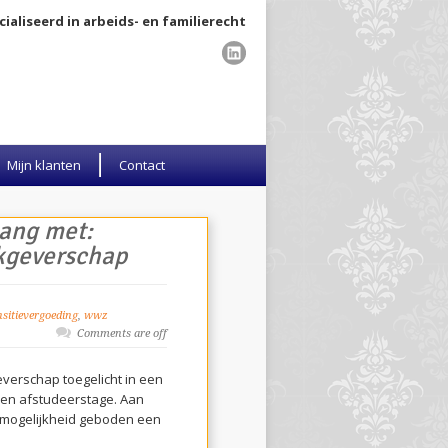
ialiseerd in arbeids- en familierecht
Mijn klanten
Contact
hang met:
kgeverschap
nsitievergoeding
,
wwz
Comments are off
verschap toegelicht in een
een afstudeerstage. Aan
e mogelijkheid geboden een