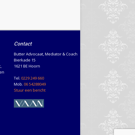
Contact
Butter Advocaat, Mediator & Coach
Bierkade 15
,
1621 BE Hoorn
en
Tel.
0229 249 660
Mob.
06 54288049
Stuur een bericht