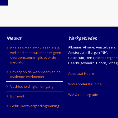
Nieuws
Werkgebieden
Alkmaar, Almere, Amstelveen,
hoe een mediator kiezen als je
Amsterdam, Bergen (NH),
wel mediation wilt maar er geen
overeenstemming is over de
Castricum, Den Helder, Uitgeest
mediator
Heerhugowaard, Hoorn, Schag
Privacy op de werkvloer van de
Advocaat Hoorn
mailende werknemer
e
WMO ondersteuning
Vechtscheiding en omgang
WIA & re-integratie
Burn-out
Gebruikersvergoeding woning