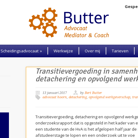
Gespec
Scheidingsadvocaat
»
Werkwijze
Over mij
Tarieven
Transitievergoeding in samen
detachering en opvolgend wer
13 januari 2017
by
Bert Butter
advocaat hoorn
,
detachering
,
opvolgend werkgeverschap
,
tra
Transitievergoeding, detachering en opvolgend werkge
onderzoeksrapport dat is opgesteld in het kader van 
een studente van de HvA is het afgelopen half jaar d
afstudeerstage te lopen en een onderzoek uit te voe