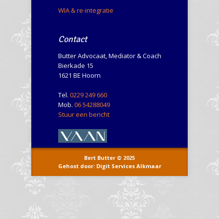
WIA & re-integratie
Contact
Butter Advocaat, Mediator & Coach
Bierkade 15
1621 BE Hoorn
Tel.
0229 249 660
Mob.
06 54288049
Stuur een bericht
Bert Butter © 2025
Gehost door: Digit Services Alkmaar