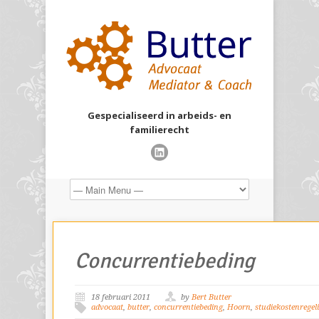
Gespecialiseerd in arbeids- en
familierecht
Concurrentiebeding
18 februari 2011
by
Bert Butter
advocaat
,
butter
,
concurrentiebeding
,
Hoorn
,
studiekostenregel