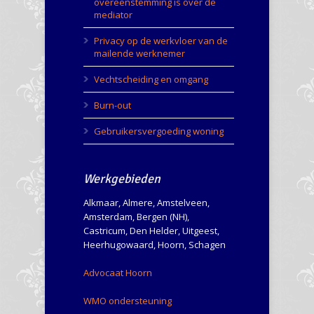
overeenstemming is over de
mediator
Privacy op de werkvloer van de
mailende werknemer
Vechtscheiding en omgang
Burn-out
Gebruikersvergoeding woning
Werkgebieden
Alkmaar, Almere, Amstelveen,
Amsterdam, Bergen (NH),
Castricum, Den Helder, Uitgeest,
Heerhugowaard, Hoorn, Schagen
Advocaat Hoorn
WMO ondersteuning