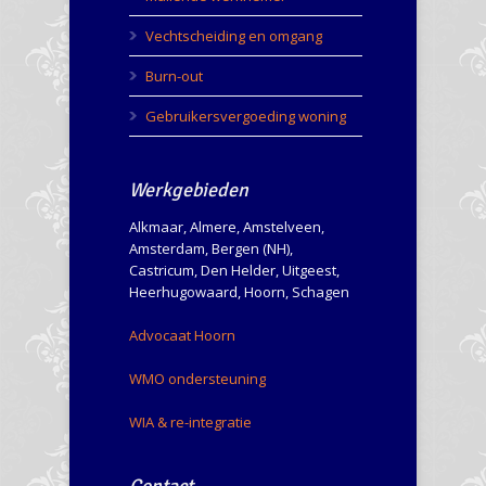
Vechtscheiding en omgang
Burn-out
Gebruikersvergoeding woning
Werkgebieden
Alkmaar, Almere, Amstelveen,
Amsterdam, Bergen (NH),
Castricum, Den Helder, Uitgeest,
Heerhugowaard, Hoorn, Schagen
Advocaat Hoorn
WMO ondersteuning
WIA & re-integratie