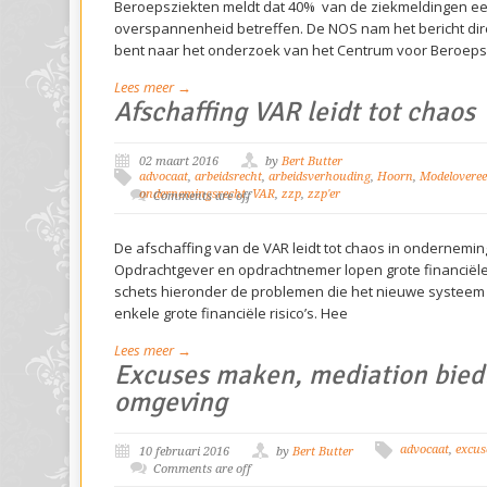
Beroepsziekten meldt dat 40% van de ziekmeldingen ee
overspannenheid betreffen. De NOS nam het bericht dire
bent naar het onderzoek van het Centrum voor Beroepsz
Lees meer →
Afschaffing VAR leidt tot chaos
02 maart 2016
by
Bert Butter
advocaat
,
arbeidsrecht
,
arbeidsverhouding
,
Hoorn
,
Modelovere
ondernemingsrecht
,
VAR
,
zzp
,
zzp'er
Comments are off
De afschaffing van de VAR leidt tot chaos in ondernemin
Opdrachtgever en opdrachtnemer lopen grote financiële ri
schets hieronder de problemen die het nieuwe systeem
enkele grote financiële risico’s. Hee
Lees meer →
Excuses maken, mediation biedt
omgeving
advocaat
,
excus
10 februari 2016
by
Bert Butter
Comments are off