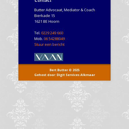
Contact
Butter Advocaat, Mediator & Coach
Bierkade 15
1621 BE Hoorn
Tel.
0229 249 660
Mob.
06 54288049
Stuur een bericht
Bert Butter © 2025
Gehost door: Digit Services Alkmaar