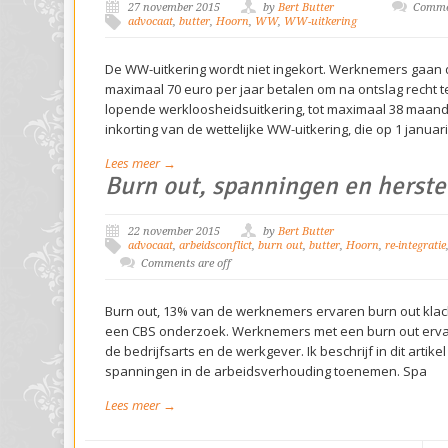
27 november 2015
by
Bert Butter
Commen
advocaat
,
butter
,
Hoorn
,
WW
,
WW-uitkering
De WW-uitkering wordt niet ingekort. Werknemers gaan
maximaal 70 euro per jaar betalen om na ontslag recht 
lopende werkloosheidsuitkering, tot maximaal 38 maan
inkorting van de wettelijke WW-uitkering, die op 1 januar
Lees meer →
Burn out, spanningen en herste
22 november 2015
by
Bert Butter
advocaat
,
arbeidsconflict
,
burn out
,
butter
,
Hoorn
,
re-integratie
Comments are off
Burn out, 13% van de werknemers ervaren burn out klachte
een CBS onderzoek. Werknemers met een burn out ervare
de bedrijfsarts en de werkgever. Ik beschrijf in dit art
spanningen in de arbeidsverhouding toenemen. Spa
Lees meer →