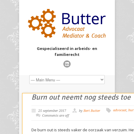
Gespecialiseerd in arbeids- en
familierecht
Burn out neemt nog steeds toe
advocaat
,
bur
25 september 2017
by
Bert Butter
Comments are off
De burn out is steeds vaker de oorzaak van verzuim. H