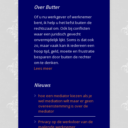
Over Butter
Of u nu werkgever of werknemer
bent, ik help u het liefst buiten de
rechtszaal om. Oók bij conflicten
waar een juridisch gevecht
onvermijdelijk lijkt. Soms is dat ook
zo, maar vaak kan ik iedereen een
hoop tijd, geld, moeite en frustratie
besparen door buiten de rechter
om te denken.
Lees meer
Nieuws
hoe een mediator kiezen als je
wel mediation wilt maar er geen
overeenstemming is over de
mediator
Privacy op de werkvloer van de
mailende werknemer