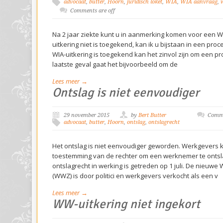
advocaat
,
butter
,
Hoorn
,
juridisch loket
,
WIA
,
WIA aanvraag
,
Comments are off
Na 2 jaar ziekte kunt u in aanmerking komen voor een WI
uitkering niet is toegekend, kan ik u bijstaan in een pro
WIA-uitkering is toegekend kan het zinvol zijn om een pro
laatste geval gaat het bijvoorbeeld om de
Lees meer →
Ontslag is niet eenvoudiger
29 november 2015
by
Bert Butter
Comme
advocaat
,
butter
,
Hoorn
,
ontslag
,
ontslagrecht
Het ontslag is niet eenvoudiger geworden. Werkgevers k
toestemming van de rechter om een werknemer te ontsl
ontslagrecht in werking is getreden op 1 juli. De nieuw
(WWZ) is door politici en werkgevers verkocht als een v
Lees meer →
WW-uitkering niet ingekort