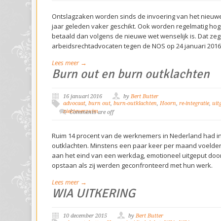
Ontslagzaken worden sinds de invoering van het nieuwe
jaar geleden vaker geschikt. Ook worden regelmatig ho
betaald dan volgens de nieuwe wet wenselijk is. Dat ze
arbeidsrechtadvocaten tegen de NOS op 24 januari 2016.
Lees meer →
Burn out en burn outklachten
16 januari 2016
by
Bert Butter
advocaat
,
burn out
,
burn-outklachten
,
Hoorn
,
re-integratie
,
uit
ziekteverzuim
Comments are off
Ruim 14 procent van de werknemers in Nederland had in 
outklachten. Minstens een paar keer per maand voelden 
aan het eind van een werkdag, emotioneel uitgeput door
opstaan als zij werden geconfronteerd met hun werk.
Lees meer →
WIA UITKERING
10 december 2015
by
Bert Butter