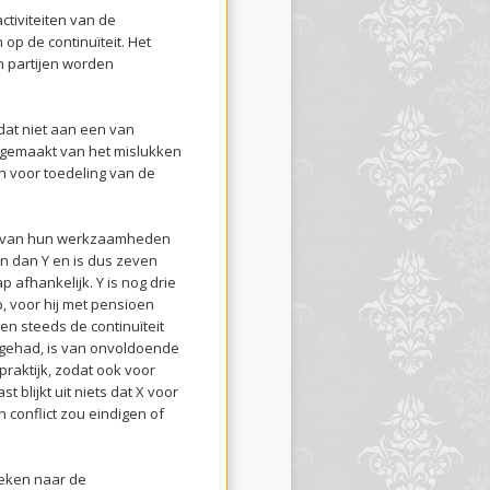
ctiviteiten van de
op de continuïteit. Het
 partijen worden
dat niet aan een van
 gemaakt van het mislukken
n voor toedeling van de
ijn van hun werkzaamheden
en dan Y en is dus zeven
afhankelijk. Y is nog drie
p, voor hij met pensioen
en steeds de continuïteit
 gehad, is van onvoldoende
praktijk, zodat ook voor
 blijkt uit niets dat X voor
conflict zou eindigen of
keken naar de