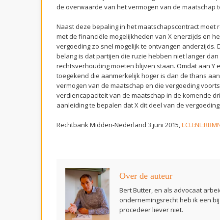
de overwaarde van het vermogen van de maatschap t
Naast deze bepaling in het maatschapscontract moet
met de financiële mogelijkheden van X enerzijds en h
vergoeding zo snel mogelijk te ontvangen anderzijds. D
belang is dat partijen die ruzie hebben niet langer dan 
rechtsverhouding moeten blijven staan. Omdat aan Y 
toegekend die aanmerkelijk hoger is dan de thans aa
vermogen van de maatschap en die vergoeding voorts 
verdiencapaciteit van de maatschap in de komende drie 
aanleiding te bepalen dat X dit deel van de vergoeding 
Rechtbank Midden-Nederland 3 juni 2015,
ECLI:NL:RBM
Over de auteur
Bert Butter, en als advocaat arbei
ondernemingsrecht heb ik een bij
procedeer liever niet.