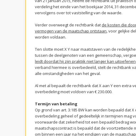
van 21 januari 2015, neemt de rechtbank uit praktisch
verdeling het einde van het boekjaar 2014, 31 decembe
vervolgens over tot vaststelling van de waarde.
Verder overweegt de rechtbank dat
de kosten die door
vermogen van de maatschap ontstaan
, voor gelijke d
worden voldaan.
Ten slotte moet X Y naar maatstaven van de redelijkheid
tussen de deelgenoten van een gemeenschap, vergo
leidt doordat hij zijn praktijk niet langer kan uitoefenen
verband hiermee is overbedeeld, stelt de rechtbank v
alle omstandigheden van het geval.
Al met al bepaalt de rechtbank dat X aan Y een extra
overbedeling moet voldoen van € 230.000.
Termijn van betaling
Op grond van art. 3:185 BW kan worden bepaald dat X
overbedeling geheel of gedeeltelijk in termijnen mag 
voorwaarde dat zekerheid tot een bepaald bedrag word
maatschapscontract is bepaald dat de voortzettende m
om binnen een jaar na het eindigen van de maatschap