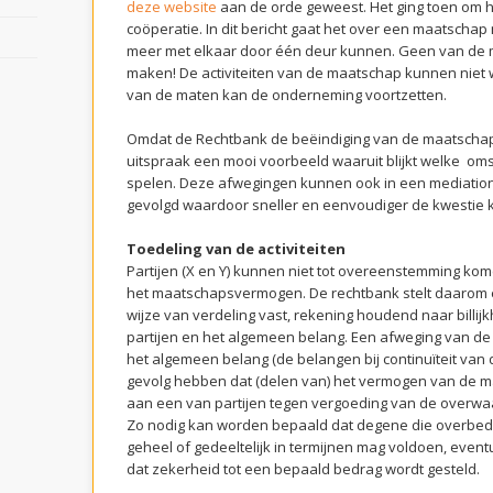
deze website
aan de orde geweest. Het ging toen om he
coöperatie. In dit bericht gaat het over een maatschap
meer met elkaar door één deur kunnen. Geen van de ma
maken! De activiteiten van de maatschap kunnen niet 
van de maten kan de onderneming voortzetten.
Omdat de Rechtbank de beëindiging van de maatschap v
uitspraak een mooi voorbeeld waaruit blijkt welke om
spelen. Deze afwegingen kunnen ook in een mediatio
gevolgd waardoor sneller en eenvoudiger de kwestie k
Toedeling van de activiteiten
Partijen (X en Y) kunnen niet tot overeenstemming ko
het maatschapsvermogen. De rechtbank stelt daarom
wijze van verdeling vast, rekening houdend naar billi
partijen en het algemeen belang. Een afweging van de
het algemeen belang (de belangen bij continuïteit van
gevolg hebben dat (delen van) het vermogen van de 
aan een van partijen tegen vergoeding van de overwaa
Zo nodig kan worden bepaald dat degene die overbed
geheel of gedeeltelijk in termijnen mag voldoen, eve
dat zekerheid tot een bepaald bedrag wordt gesteld.