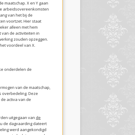
 de maatschap. X en Y gaan
t de arbeidsovereenkomsten
ang van het bij de
ten voortzet. Hier staat
heker alleen met hem
 van de activiteiten in
werking zouden opzeggen.
het voordeel van X.
lke onderdelen de
 vermogen van de maatschap,
 overbedeling. Deze
 de activa van de
orden uitgegaan van
de
 Nu de dagvaarding dateert
deling werd aangekondigd