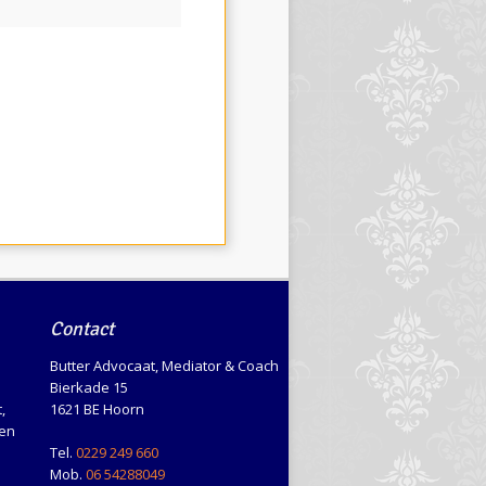
Contact
Butter Advocaat, Mediator & Coach
Bierkade 15
,
1621 BE Hoorn
en
Tel.
0229 249 660
Mob.
06 54288049