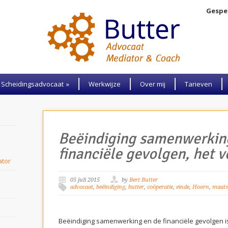
Gespec
Scheidingsadvocaat
»
Werkwijze
Over mij
Tarieven
Beëindiging samenwerkin
l
financiële gevolgen, het v
ator
05 juli 2015
by
Bert Butter
advocaat
,
beëindiging
,
butter
,
coöperatie
,
einde
,
Hoorn
,
maats
Beëindiging samenwerking en de financiële gevolgen 