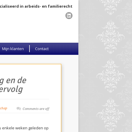
ialiseerd in arbeids- en familierecht
Mijn klanten
Contact
g en de
ervolg
chap
Comments are off
is enkele weken geleden op