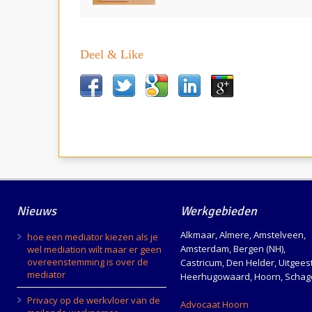
Deel & Like
Nieuws
Werkgebieden
Alkmaar, Almere, Amstelveen,
hoe een mediator kiezen als je
Amsterdam, Bergen (NH),
wel mediation wilt maar er geen
overeenstemming is over de
Castricum, Den Helder, Uitgeest
mediator
Heerhugowaard, Hoorn, Schag
Privacy op de werkvloer van de
Advocaat Hoorn