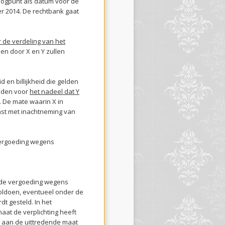
 oogpunt als datum voor de
r 2014. De rechtbank gaat
 de verdeling van het
elen door X en Y zullen
 en billijkheid die gelden
eden voor
het nadeel dat Y
. De mate waarin X in
ast met inachtneming van
 vergoeding wegens
 de vergoeding wegens
voldoen, eventueel onder de
t gesteld. In het
aat de verplichting heeft
 aan de uittredende maat