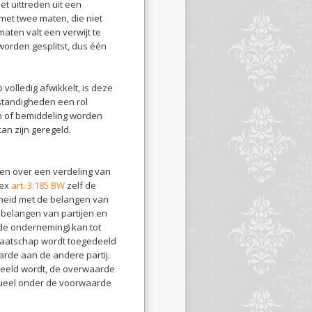
t uittreden uit een
 met twee maten, die niet
ten valt een verwijt te
worden gesplitst, dus één
olledig afwikkelt, is deze
standigheden een rol
n of bemiddeling worden
an zijn geregeld.
men over een verdeling van
 ex
art. 3:185 BW
zelf de
jkheid met de belangen van
 belangen van partijen en
 de onderneming) kan tot
maatschap wordt toegedeeld
rde aan de andere partij.
eeld wordt, de overwaarde
ntueel onder de voorwaarde