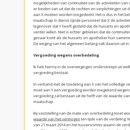
mogelijkheden van continuïteit van de activiteiten van
er beiden van uit dat de rechten en verplichtingen ui
aan X moeten worden toegedeeld. Het is dus in het bel
maatschap in dienst zijnde personeel dat X de activitei
tegenover dat Y heeft gesteld dat de huisarts en apot
verder willen. Niet is echter gebleken dat de continuïteit
gevaar komt als de huisarts en apotheker hun samen
De weging van het algemeen belang valt daarom uit in 
Vergoeding wegens overbedeling
Ik heb hierna in de overwegingen onderstreept uit we
vergoeding bestaat.
In verband met de toedeling aan X van het volledige
moet aan Y een vergoeding worden toegekend wegens
vergoeding zal bestaan uit de helft van de waarde van
maatschap.
Bij vaststelling van de mate van overbedeling moet w
waarde van het vermogen
ten tijde van de verdeling.
van 21 maart 2014 en het tussenvonnis waarin de ver