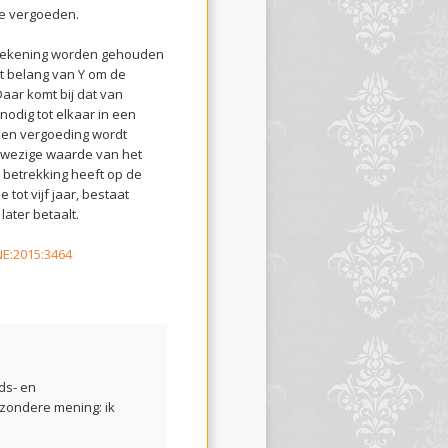
e vergoeden.
 rekening worden gehouden
et belang van Y om de
aar komt bij dat van
nodig tot elkaar in een
een vergoeding wordt
nwezige waarde van het
betrekking heeft op de
tot vijf jaar, bestaat
later betaalt.
NE:2015:3464
ds- en
zondere mening: ik