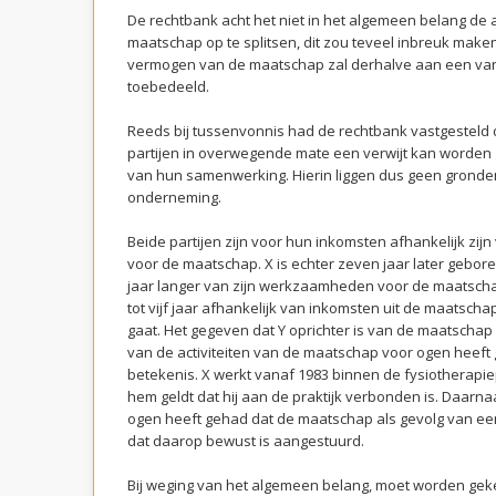
De rechtbank acht het niet in het algemeen belang de a
maatschap op te splitsen, dit zou teveel inbreuk maken 
vermogen van de maatschap zal derhalve aan een van
toebedeeld.
Reeds bij tussenvonnis had de rechtbank vastgesteld 
partijen in overwegende mate een verwijt kan worden
van hun samenwerking. Hierin liggen dus geen gronde
onderneming.
Beide partijen zijn voor hun inkomsten afhankelijk z
voor de maatschap. X is echter zeven jaar later gebor
jaar langer van zijn werkzaamheden voor de maatschap 
tot vijf jaar afhankelijk van inkomsten uit de maatscha
gaat. Het gegeven dat Y oprichter is van de maatschap 
van de activiteiten van de maatschap voor ogen heeft
betekenis. X werkt vanaf 1983 binnen de fysiotherapie
hem geldt dat hij aan de praktijk verbonden is. Daarnaast
ogen heeft gehad dat de maatschap als gevolg van een 
dat daarop bewust is aangestuurd.
Bij weging van het algemeen belang, moet worden ge