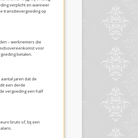
ding verplicht en wanneer
 de transitievergoeding op
rden – werknemers die
rbeidsovereenkomst voor
rgoeding betalen.
 aantal jaren dat de
 dit een derde
 de vergoeding een half
uro bruto of, bij een
alaris.