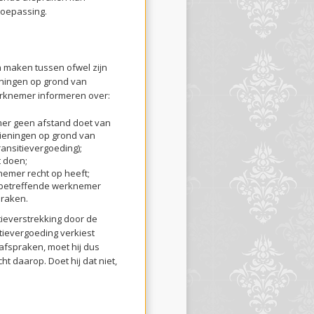
 toepassing.
maken tussen ofwel zijn
eningen op grond van
rknemer informeren over:
mer geen afstand doet van
zieningen op grond van
ransitievergoeding);
 doen;
nemer recht op heeft;
sbetreffende werknemer
praken.
tieverstrekking door de
tievergoeding verkiest
afspraken, moet hij dus
ht daarop. Doet hij dat niet,