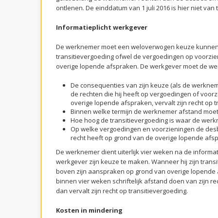
ontlenen. De einddatum van 1 juli 2016 is hier niet van
Informatieplicht werkgever
De werknemer moet een weloverwogen keuze kunnen 
transitievergoeding ofwel de vergoedingen op voorzi
overige lopende afspraken. De werkgever moet de we
De consequenties van zijn keuze (als de werkne
de rechten die hij heeft op vergoedingen of voor
overige lopende afspraken, vervalt zijn recht op t
Binnen welke termijn de werknemer afstand moet
Hoe hoog de transitievergoeding is waar de werk
Op welke vergoedingen en voorzieningen de de
recht heeft op grond van de overige lopende afs
De werknemer dient uiterlijk vier weken na de informa
werkgever zijn keuze te maken. Wanneer hij zijn transi
boven zijn aanspraken op grond van overige lopende 
binnen vier weken schriftelijk afstand doen van zijn rec
dan vervalt zijn recht op transitievergoeding.
Kosten in mindering