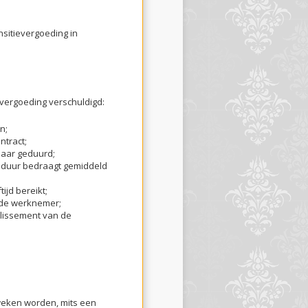
sitievergoeding in
evergoeding verschuldigd:
n;
tract;
jaar geduurd;
dsduur bedraagt gemiddeld
jd bereikt;
n de werknemer;
illissement van de
eweken worden, mits een