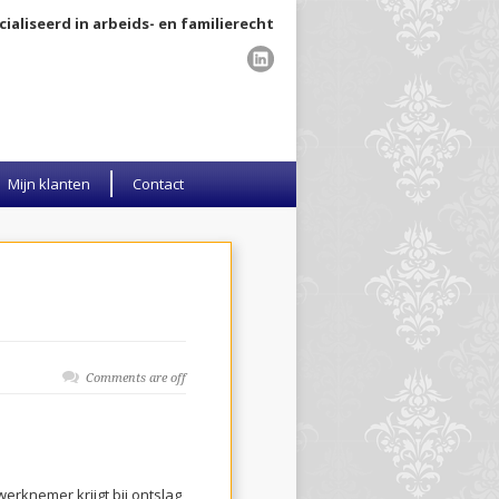
ialiseerd in arbeids- en familierecht
Mijn klanten
Contact
Comments are off
werknemer krijgt bij ontslag