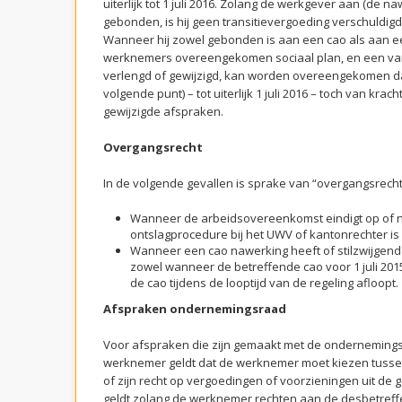
uiterlijk tot 1 juli 2016. Zolang de werkgever aan (de n
gebonden, is hij geen transitievergoeding verschuldigd, to
Wanneer hij zowel gebonden is aan een cao als aan e
werknemers overeengekomen sociaal plan, en een va
verlengd of gewijzigd, kan worden overeengekomen da
volgende punt) – tot uiterlijk 1 juli 2016 – toch van krach
gewijzigde afspraken.
Overgangsrecht
In de volgende gevallen is sprake van “overgangsrecht
Wanneer de arbeidsovereenkomst eindigt op of na
ontslagprocedure bij het UWV of kantonrechter is 
Wanneer een cao nawerking heeft of stilzwijgend 
zowel wanneer de betreffende cao voor 1 juli 201
de cao tijdens de looptijd van de regeling afloopt.
Afspraken ondernemingsraad
Voor afspraken die zijn gemaakt met de ondernemings
werknemer geldt dat de werknemer moet kiezen tussen
of zijn recht op vergoedingen of voorzieningen uit de
geldt zolang de werknemer rechten aan de desbetref