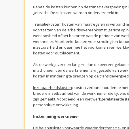
Bepaalde kosten kunnen op de transitievergoeding in
gebracht. Deze kosten worden onderverdeeld in:
Transitiekosten
: kosten van maatregelen in verband me
voortzetten van de arbeidsovereenkomst, gericht op 
werkloosheid of het bekorten van de periode van wer
werknemer. Voorbeeld: kosten voor scholing ten beh
inzetbaarheid en daarmee het voorkomen van werkloo
kosten voor outplacement.
Als de werkgever een langere dan de overeengekomen 
in acht neemt en de werknemer is vrijgesteld van werk, 
kosten in mindering te brengen op de transitievergoed
Inzetbaarheidskosten
: kosten verband houdende met
bredere inzetbaarheid van de werknemer die tijdens
zijn gemaakt. Voorbeeld: een niet werkgerelateerde (t
persoonlijke ontwikkeling.
Instemming werknemer
De belangrijkste voorwaarde waaronder transitie- en 