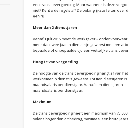
een transitievergoeding. Maar wanneer is deze vergoe
niet? Kent u de regels al? De belangrijkste feiten over
een rij.
Meer dan 2 dienstjaren
Vanaf 1 juli 2015 moet de werkgever – onder voorwaa
meer dan twee jaar in dienst zijn geweest met een a
bepaalde of onbepaalde tijd een wettelijke transitieve
Hoogte van vergoeding
De hoogte van de transitievergoeding hangt af van het
werknemer in dienst is geweest. Tot tien dienstjaren is
maandsalaris per dienstjaar. Vanaf tien dienstjaren is
maandsalaris per dienstjaar.
Maximum
De transitievergoeding heeft een maximum van 75.000 e
salaris hoger dan dit bedrag, maximaal een bruto jaars