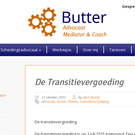
Gespec
Scheidingsadvocaat
»
Werkwijze
Over mij
Tarieven
De Transitievergoeding
l
ator
11 oktober 2015
by
Bert Butter
advocaat
,
butter
,
Hoorn
,
transitievergoeding
De transitievergoeding.
De transitievergoeding is op 1 juli 2015 ingevoerd. Een 