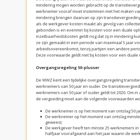
mindering mogen worden gebracht op de transitievergo
werknemer vooraf moet instemmen met het maken van 
mindering brengen daarvan op zijn transitievergoeding
als de werkgever kosten maakt als gevolg van collecti
gebonden is en evenmin bij kosten voor een duale opl
inzetbaarheidskosten geldt nog dat zij in mindering k
ze zijn gemaakt in een periode van maximaal 5 jaar vo
arbeidsovereenkomst, tenzij partijen een andere per
Deze voorwaarde geldt niet bij kosten voor een duale 
Overgangsregeling 50-plusser
De WWZ kent een tijdelijke overgangsregeling transiti
werknemers van 50 jaar en ouder. De transitievergoed
werknemers van 50 jaar of ouder geldt tot 2020. Om i
de vergoeding moet aan de volgende voorwaarden wo
De werknemer is op het moment van ontslag 50 ja
De werknemer op het moment van ontslag minstens
geweest;
De werkgever heeft ten minste 25 werknemers in di
halfjaar voorafgaand aan het jaar waarin de wer