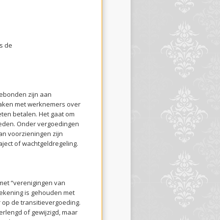
is de
 gebonden zijn aan
praken met werknemers over
eten betalen. Het gaat om
getreden. Onder vergoedingen
n voorzieningen zijn
ject of wachtgeldregeling.
met “verenigingen van
 rekening is gehouden met
 op de transitievergoeding.
erlengd of gewijzigd, maar