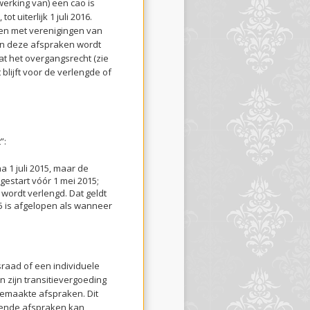
awerking van) een cao is
t uiterlijk 1 juli 2016.
en met verenigingen van
n deze afspraken wordt
t het overgangsrecht (zie
t blijft voor de verlengde of
”:
 1 juli 2015, maar de
gestart vóór 1 mei 2015;
wordt verlengd. Dat geldt
5 is afgelopen als wanneer
raad of een individuele
 zijn transitievergoeding
 gemaakte afspraken. Dit
fende afspraken kan