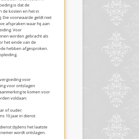
eding is dat de
de kosten en het in
. Die voorwaarde geldt niet
eve afspraken waar hij aan
eiding. Voor
unnen worden gebracht als
or het einde van de
iode hebben afgesproken.
opleiding.
evergoeding voor
ing voor ontslagen
n aanmerking te komen voor
rden voldaan:
ar of ouder;
 10 jaar in dienst
enst (tijdens het laatste
knemer wordt ontslagen.