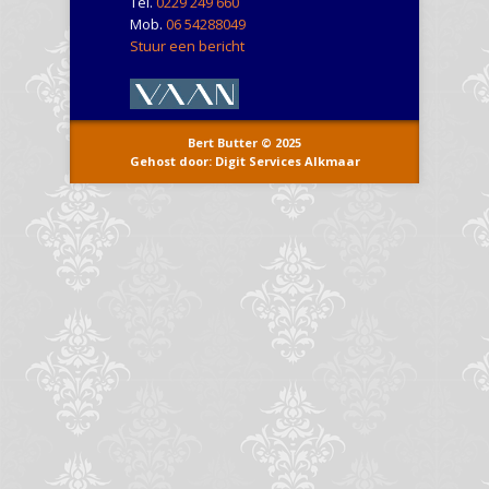
Tel.
0229 249 660
Mob.
06 54288049
Stuur een bericht
Bert Butter © 2025
Gehost door: Digit Services Alkmaar