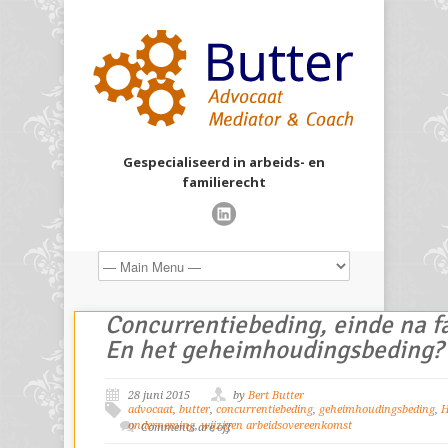
Gespecialiseerd in arbeids- en
familierecht
Concurrentiebeding, einde na f
En het geheimhoudingsbeding?
28 juni 2015
by
Bert Butter
advocaat
,
butter
,
concurrentiebeding
,
geheimhoudingsbeding
,
H
onderneming
,
wijzigen arbeidsovereenkomst
Comments are off