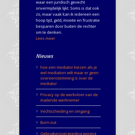
waar een juridisch gevecht
onvermijdelijk lijkt. Soms is dat ook
zo, maar vaak kan ik iedereen een
hoop tijd, geld, moeite en frustratie
besparen door buiten de rechter
om te denken.
Lees meer
Nieuws
hoe een mediator kiezen als je
wel mediation wilt maar er geen
overeenstemming is over de
mediator
Privacy op de werkvloer van de
mailende werknemer
Vechtscheiding en omgang
Burn-out
Gebruikersvergoeding woning