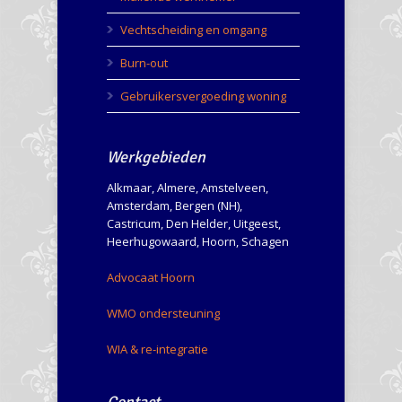
Vechtscheiding en omgang
Burn-out
Gebruikersvergoeding woning
Werkgebieden
Alkmaar, Almere, Amstelveen,
Amsterdam, Bergen (NH),
Castricum, Den Helder, Uitgeest,
Heerhugowaard, Hoorn, Schagen
Advocaat Hoorn
WMO ondersteuning
WIA & re-integratie
Contact