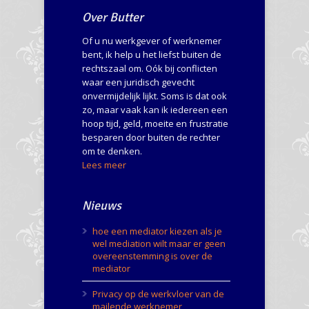
Over Butter
Of u nu werkgever of werknemer
bent, ik help u het liefst buiten de
rechtszaal om. Oók bij conflicten
waar een juridisch gevecht
onvermijdelijk lijkt. Soms is dat ook
zo, maar vaak kan ik iedereen een
hoop tijd, geld, moeite en frustratie
besparen door buiten de rechter
om te denken.
Lees meer
Nieuws
hoe een mediator kiezen als je
wel mediation wilt maar er geen
overeenstemming is over de
mediator
Privacy op de werkvloer van de
mailende werknemer