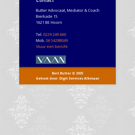
Butter Advocaat, Mediator & Coach
Bierkade 15
1621 BE Hoorn
Tel.
0229 249 660
Mob.
06 54288049
Stuur een bericht
Bert Butter © 2025
Gehost door: Digit Services Alkmaar