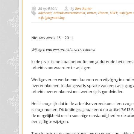
28 april 2011
by
Bert Butter
advocaat
,
arbeidsovereenkomst
,
butter
,
Hoorn
,
UWV
,
wijzigen 
wijzigingsontslag
Nieuws week 15 – 2011
Wijzigen van een arbeidsovereenkomst
In de praktijk bestaat behoefte om gedurende het dien
arbeidsvoorwaarden te wijzigen.
Werkgever en werknemer kunnen een wijziging in onderl
overeenkomen. In dat geval is sprake van een wijziging
arbeidsovereenkomst met wederzijds goedvinden.
Het is mogelijk dat in de arbeidsovereenkomst een zog
is opgenomen. Dit beding is gebaseerd op artikel 7:613
de mogelijkheid om in sommige omstandigheden de ar
eenzijdig te wijzigen.
Ten slotte is er de mogelijkheid om op grond van artikel