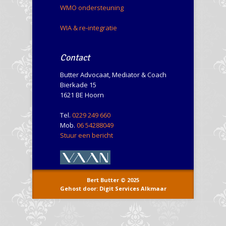
WMO ondersteuning
WIA & re-integratie
Contact
Butter Advocaat, Mediator & Coach
Bierkade 15
1621 BE Hoorn
Tel.
0229 249 660
Mob.
06 54288049
Stuur een bericht
Bert Butter © 2025
Gehost door: Digit Services Alkmaar