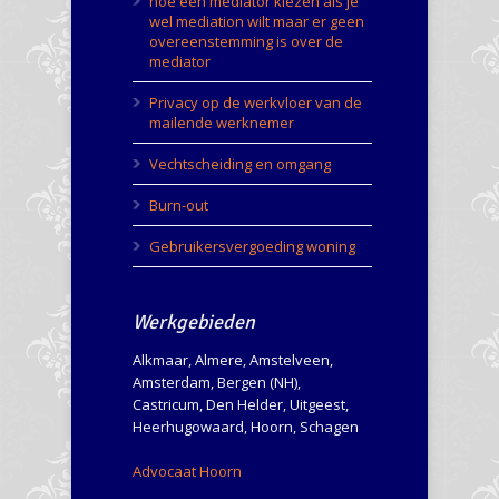
hoe een mediator kiezen als je
wel mediation wilt maar er geen
overeenstemming is over de
mediator
Privacy op de werkvloer van de
mailende werknemer
Vechtscheiding en omgang
Burn-out
Gebruikersvergoeding woning
Werkgebieden
Alkmaar, Almere, Amstelveen,
Amsterdam, Bergen (NH),
Castricum, Den Helder, Uitgeest,
Heerhugowaard, Hoorn, Schagen
Advocaat Hoorn