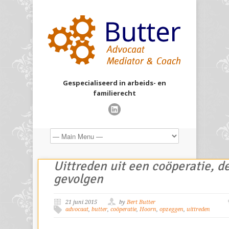
Gespecialiseerd in arbeids- en
familierecht
Uittreden uit een coöperatie, de
gevolgen
21 juni 2015
by
Bert Butter
advocaat
,
butter
,
coöperatie
,
Hoorn
,
opzeggen
,
uittreden