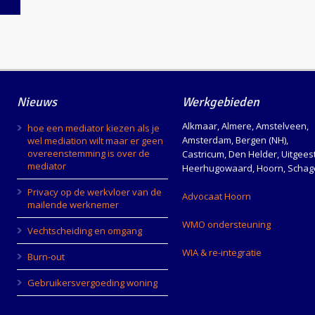
Nieuws
Werkgebieden
Alkmaar, Almere, Amstelveen,
hoe een mediator kiezen als je
Amsterdam, Bergen (NH),
wel mediation wilt maar er geen
overeenstemming is over de
Castricum, Den Helder, Uitgeest
mediator
Heerhugowaard, Hoorn, Schag
Privacy op de werkvloer van de
Advocaat Hoorn
mailende werknemer
e
WMO ondersteuning
Vechtscheiding en omgang
WIA & re-integratie
Burn-out
Gebruikersvergoeding woning