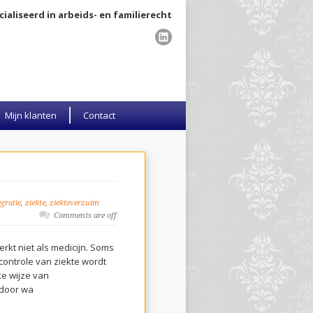
ialiseerd in arbeids- en familierecht
Mijn klanten
Contact
egratie
,
ziekte
,
ziekteverzuim
Comments are off
rkt niet als medicijn. Soms
 controle van ziekte wordt
e wijze van
 door wa