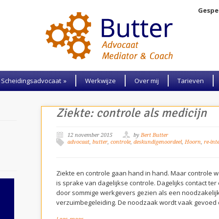
Gespec
Scheidingsadvocaat
»
Werkwijze
Over mij
Tarieven
Ziekte: controle als medicijn
12 november 2015
by
Bert Butter
advocaat
,
butter
,
controle
,
deskundigenoordeel
,
Hoorn
,
re-int
Ziekte en controle gaan hand in hand. Maar controle we
is sprake van dagelijkse controle. Dagelijks contact ter
door sommige werkgevers gezien als een noodzakelijk
verzuimbegeleiding. De noodzaak wordt vaak gevoed