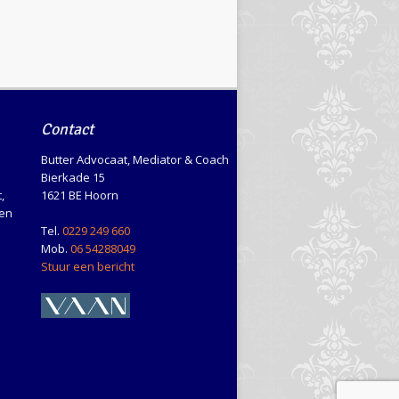
Contact
Butter Advocaat, Mediator & Coach
Bierkade 15
,
1621 BE Hoorn
en
Tel.
0229 249 660
Mob.
06 54288049
Stuur een bericht