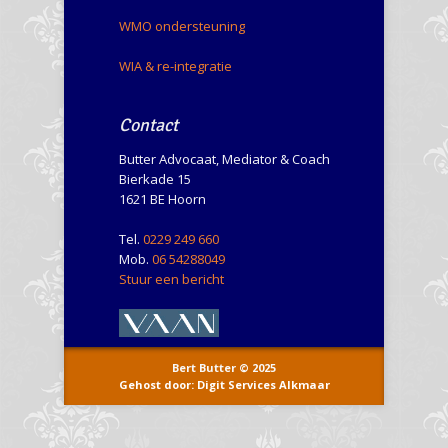
WMO ondersteuning
WIA & re-integratie
Contact
Butter Advocaat, Mediator & Coach
Bierkade 15
1621 BE Hoorn
Tel.
0229 249 660
Mob.
06 54288049
Stuur een bericht
Bert Butter © 2025
Gehost door: Digit Services Alkmaar