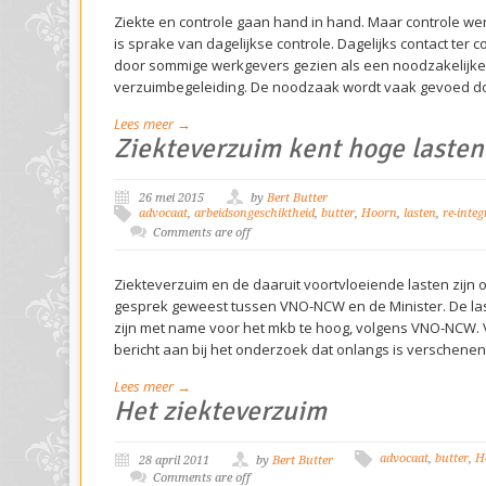
Ziekte en controle gaan hand in hand. Maar controle werk
is sprake van dagelijkse controle. Dagelijks contact ter 
door sommige werkgevers gezien als een noodzakelijke
verzuimbegeleiding. De noodzaak wordt vaak gevoed d
Lees meer →
Ziekteverzuim kent hoge lasten
26 mei 2015
by
Bert Butter
advocaat
,
arbeidsongeschiktheid
,
butter
,
Hoorn
,
lasten
,
re-integ
Comments are off
Ziekteverzuim en de daaruit voortvloeiende lasten zijn
gesprek geweest tussen VNO-NCW en de Minister. De la
zijn met name voor het mkb te hoog, volgens VNO-NCW.
bericht aan bij het onderzoek dat onlangs is verschenen
Lees meer →
Het ziekteverzuim
advocaat
,
butter
,
H
28 april 2011
by
Bert Butter
Comments are off