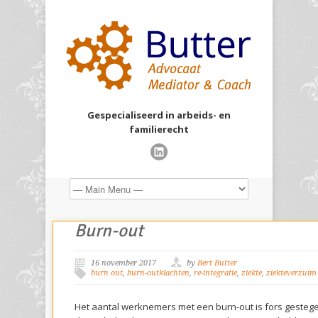
Gespecialiseerd in arbeids- en
familierecht
Burn-out
16 november 2017
by
Bert Butter
burn out
,
burn-outklachten
,
re-integratie
,
ziekte
,
ziekteverzuim
Het aantal werknemers met een burn-out is fors gestegen