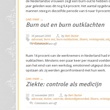
de Nederlandse vrouwen zegt een burn-out te hebben 
jaar geleden was dit nog 9,4 procent. Het aantal opgeb
mannen steeg in diezelfde periode van 6 naar 9 procent
Lees meer →
Burn out en burn outklachten
16 januari 2016
by
Bert Butter
advocaat
,
burn out
,
burn-outklachten
,
Hoorn
,
re-integratie
,
uit
ziekteverzuim
Comments are off
Ruim 14 procent van de werknemers in Nederland had in 
outklachten. Minstens een paar keer per maand voelden 
aan het eind van een werkdag, emotioneel uitgeput door
opstaan als zij werden geconfronteerd met hun werk.
Lees meer →
Ziekte: controle als medicijn
12 november 2015
by
Bert Butter
advocaat
,
butter
,
controle
,
deskundigenoordeel
,
Hoorn
,
re-integ
Comments are off