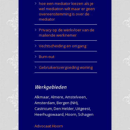
hoe een mediator kiezen als je
wel mediation wilt maar er geen
overeenstemming is over de
mediator
Privacy op de werkvloer van de
mailende werknemer
Vechtscheiding en omgang
Burn-out
Gebruikersvergoeding woning
Werkgebieden
Alkmaar, Almere, Amstelveen,
Amsterdam, Bergen (NH),
Castricum, Den Helder, Uitgeest,
Heerhugowaard, Hoorn, Schagen
Advocaat Hoorn